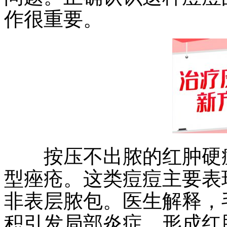
作很重要。
按压不出脓的红肿硬痘
型痤疮。这类痘痘主要表
非表层脓包。医生解释，
积引发局部炎症，形成红